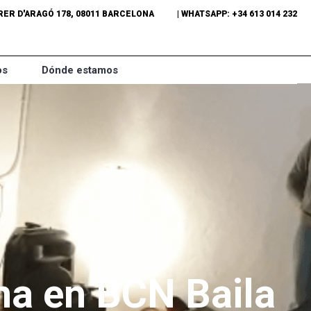
ER D'ARAGÓ 178, 08011 BARCELONA
| WHATSAPP: +34 613 014 232
os
Dónde estamos
na en BCN Baila