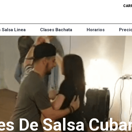
CARR
 Salsa Linea
Clases Bachata
Horarios
Preci
es De Salsa Cuba